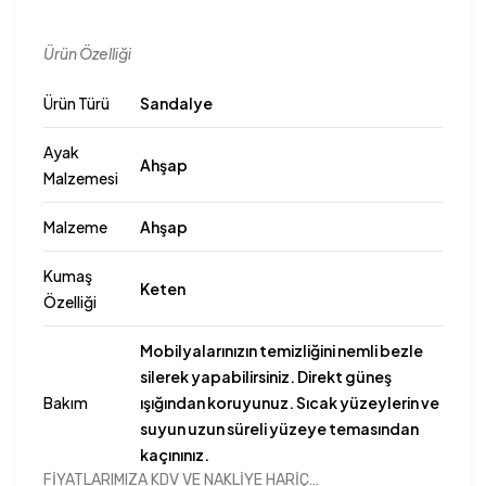
Ürün Özelliği
Ürün Türü
Sandalye
Ayak
Ahşap
Malzemesi
Malzeme
Ahşap
Kumaş
Keten
Özelliği
Mobilyalarınızın temizliğini nemli bezle
silerek yapabilirsiniz. Direkt güneş
Bakım
ışığından koruyunuz. Sıcak yüzeylerin ve
suyun uzun süreli yüzeye temasından
kaçınınız.
FİYATLARIMIZA KDV VE NAKLİYE HARİÇ…